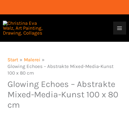
Zum
Inhalt
springen
Start
Malerei
Glowing Echoes – Abstrakte Mixed-Media-Kunst
100 x 80 cm
Glowing Echoes – Abstrakte
Mixed-Media-Kunst 100 x 80
cm