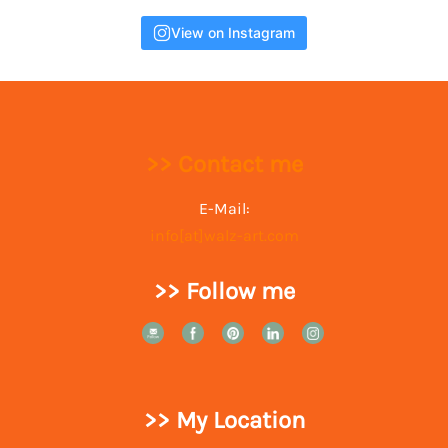
View on Instagram
>> Contact me
E-Mail:
info[at]walz-art.com
>> Follow me
>> My Location