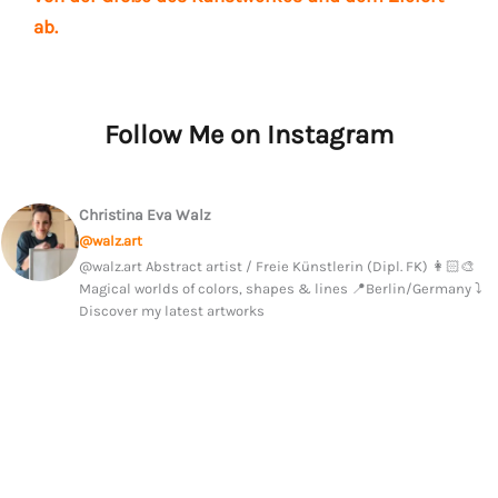
ab.
Follow Me on Instagram
Christina Eva Walz
@walz.art
@walz.art Abstract artist / Freie Künstlerin (Dipl. FK) 👩🏻‍🎨
Magical worlds of colors, shapes & lines 📍Berlin/Germany ⤵️
Discover my latest artworks