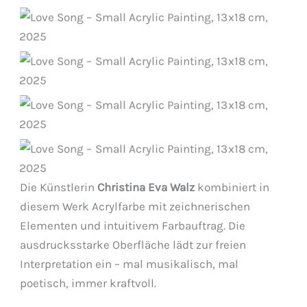
Abstraktes Acrylgemälde auf Leinwand (13 × 18
cm) von Christina Eva Walz.
Love Song –
13×18 cm, 2025
Abstraktes Acrylgemälde auf Leinwand (13 × 18
cm) von Christina Eva Walz.
Love Song –
13×18 cm, 2025
Abstraktes Acrylgemälde auf Leinwand (13 × 18
cm) von Christina Eva Walz.
Love Song –
13×18 cm, 2025
Abstraktes Acrylgemälde auf Leinwand (13 × 18
cm) von Christina Eva Walz.
Die Künstlerin
Christina Eva Walz
13×18 cm, 2025
kombiniert in
diesem Werk Acrylfarbe mit zeichnerischen
Elementen und intuitivem Farbauftrag. Die
ausdrucksstarke Oberfläche lädt zur freien
Interpretation ein – mal musikalisch, mal
poetisch, immer kraftvoll.