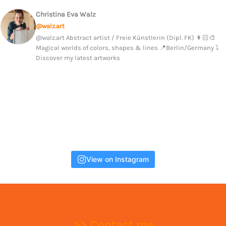
Christina Eva Walz
@walz.art
@walz.art Abstract artist / Freie Künstlerin (Dipl. FK) 👩🏻‍🎨
Magical worlds of colors, shapes & lines 📍Berlin/Germany ⤵️
Discover my latest artworks
View on Instagram
>> Contact me