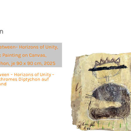
n
ween – Horizons of Unity –
hromes Diptychon auf
and