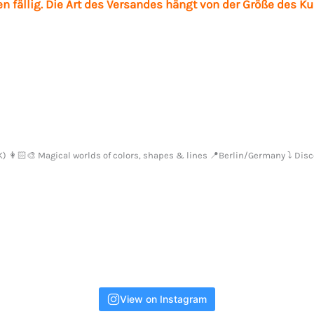
 fällig. Die Art des Versandes hängt von der Größe des K
 FK) 👩🏻‍🎨 Magical worlds of colors, shapes & lines 📍Berlin/Germany ⤵️ Dis
View on Instagram